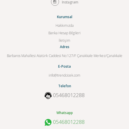
Instagram
Kurumsal
Hakkımızda
Banka Hesap Bilgileri
İletişim
Adres
Barbaros Mahallesi Atatürk Caddesi No:127/F Çanakkale Merkez/Çanakkale
E-Posta
info@trendcicek.com
Telefon
05468012288
Whatsapp
05468012288