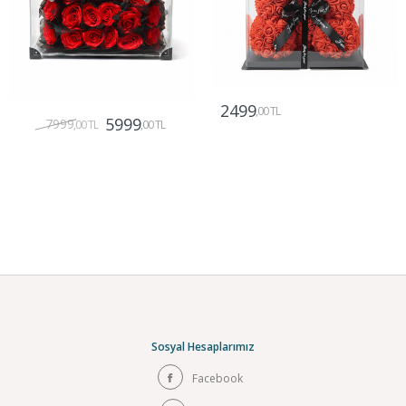
2499
,00 TL
5999
7999
,00 TL
,00 TL
Gönder
Gönder
Sosyal Hesaplarımız
Facebook