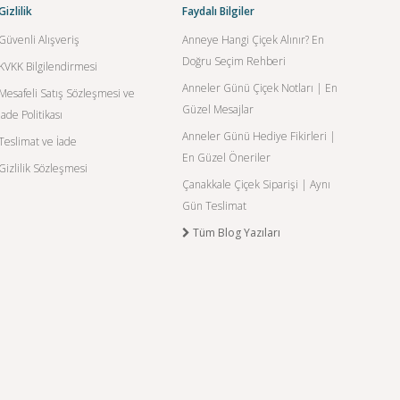
Gizlilik
Faydalı Bilgiler
Güvenli Alışveriş
Anneye Hangi Çiçek Alınır? En
Doğru Seçim Rehberi
KVKK Bilgilendirmesi
Anneler Günü Çiçek Notları | En
Mesafeli Satış Sözleşmesi ve
Güzel Mesajlar
İade Politikası
Anneler Günü Hediye Fikirleri |
Teslimat ve İade
En Güzel Öneriler
Gizlilik Sözleşmesi
Çanakkale Çiçek Siparişi | Aynı
Gün Teslimat
Tüm Blog Yazıları