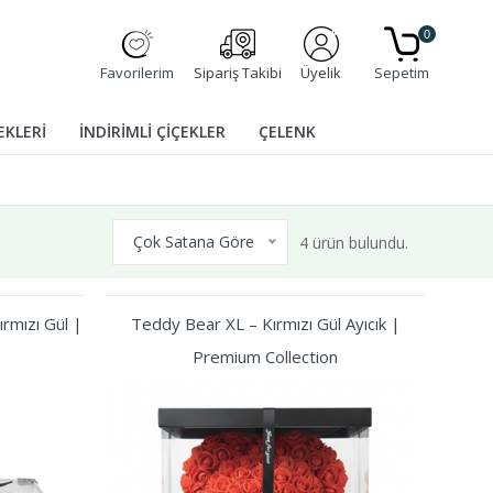
0
Favorilerim
Sipariş Takibi
Üyelik
Sepetim
EKLERİ
İNDİRİMLİ ÇİÇEKLER
ÇELENK
Çok Satana Göre
4 ürün bulundu.
rmızı Gül |
Teddy Bear XL – Kırmızı Gül Ayıcık |
Premium Collection