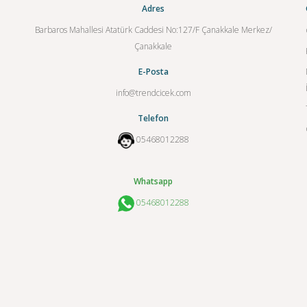
Adres
Barbaros Mahallesi Atatürk Caddesi No:127/F Çanakkale Merkez/
Çanakkale
E-Posta
info@trendcicek.com
Telefon
05468012288
Whatsapp
05468012288