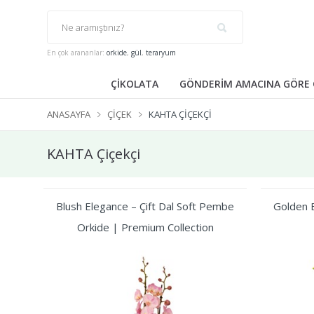
En çok arananlar:
orkide
,
gül
,
teraryum
ÇİKOLATA
GÖNDERİM AMACINA GÖRE 
ANASAYFA
ÇIÇEK
KAHTA ÇIÇEKÇI
KAHTA Çiçekçi
Blush Elegance – Çift Dal Soft Pembe
Golden B
Orkide | Premium Collection