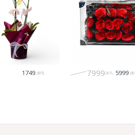
7999
1749
5999
,00 TL
,00 TL
,00 
Gönder
Gönder