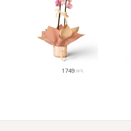
1749
,00 TL
Gönder