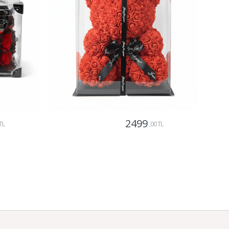
2499
TL
,00 TL
Gönder