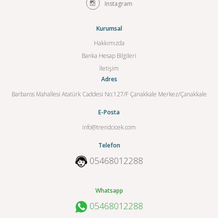
Instagram
Kurumsal
Hakkımızda
Banka Hesap Bilgileri
İletişim
Adres
Barbaros Mahallesi Atatürk Caddesi No:127/F Çanakkale Merkez/Çanakkale
E-Posta
info@trendcicek.com
Telefon
05468012288
Whatsapp
05468012288