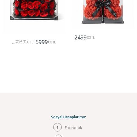
2499
,00 TL
5999
7999
,00 TL
,00 TL
Gönder
Gönder
Sosyal Hesaplarımız
Facebook