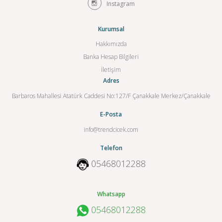
Instagram
Kurumsal
Hakkımızda
Banka Hesap Bilgileri
İletişim
Adres
Barbaros Mahallesi Atatürk Caddesi No:127/F Çanakkale Merkez/Çanakkale
E-Posta
info@trendcicek.com
Telefon
05468012288
Whatsapp
05468012288