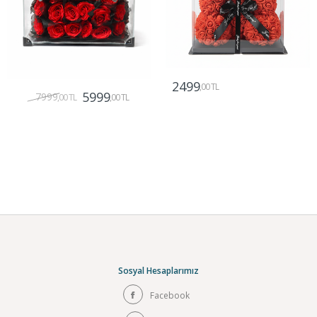
2499
,00 TL
5999
7999
,00 TL
,00 TL
Gönder
Gönder
Sosyal Hesaplarımız
Facebook