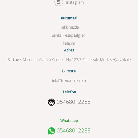
Instagram
Kurumsal
Hakkımızda
Banka Hesap Bilgileri
İletişim
Adres
Barbaros Mahallesi Atatürk Caddesi No:127/F Çanakkale Merkez/Çanakkale
E-Posta
info@trendcicek.com
Telefon
05468012288
Whatsapp
05468012288