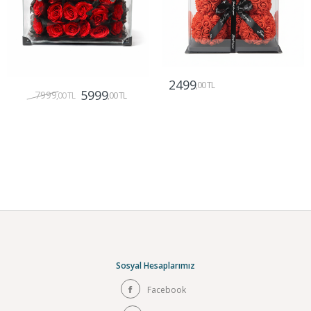
2499
,00 TL
5999
7999
,00 TL
,00 TL
Gönder
Gönder
Sosyal Hesaplarımız
Facebook