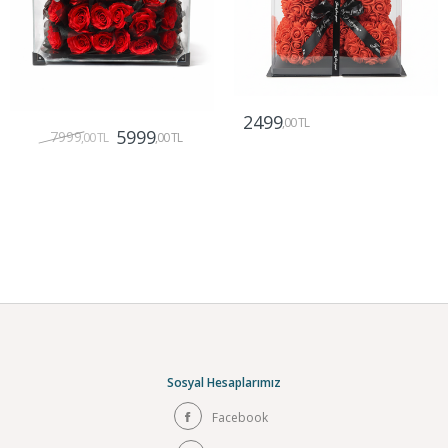
2499
,00 TL
5999
7999
,00 TL
,00 TL
Gönder
Gönder
Sosyal Hesaplarımız
Facebook