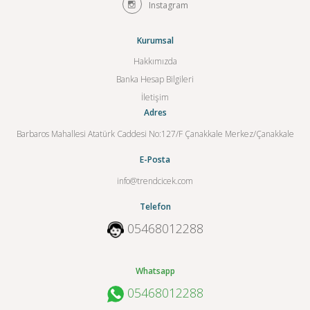
Instagram
Kurumsal
Hakkımızda
Banka Hesap Bilgileri
İletişim
Adres
Barbaros Mahallesi Atatürk Caddesi No:127/F Çanakkale Merkez/Çanakkale
E-Posta
info@trendcicek.com
Telefon
05468012288
Whatsapp
05468012288