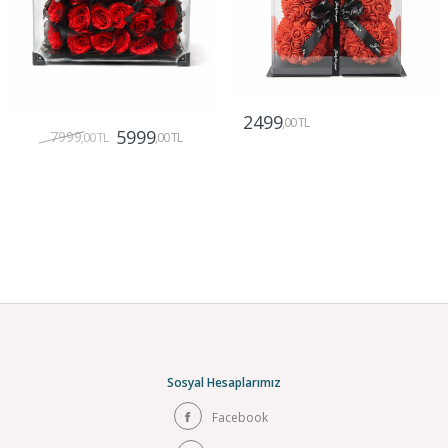
2499
,00 TL
5999
7999
,00 TL
,00 TL
Gönder
Gönder
Sosyal Hesaplarımız
Facebook