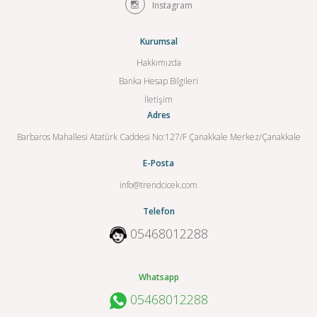
Instagram
Kurumsal
Hakkımızda
Banka Hesap Bilgileri
İletişim
Adres
Barbaros Mahallesi Atatürk Caddesi No:127/F Çanakkale Merkez/Çanakkale
E-Posta
info@trendcicek.com
Telefon
05468012288
Whatsapp
05468012288