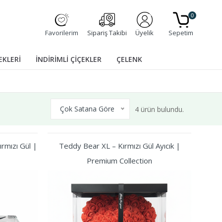
0
Favorilerim
Sipariş Takibi
Üyelik
Sepetim
EKLERİ
İNDİRİMLİ ÇİÇEKLER
ÇELENK
Çok Satana Göre
4 ürün bulundu.
rmızı Gül |
Teddy Bear XL – Kırmızı Gül Ayıcık |
Premium Collection