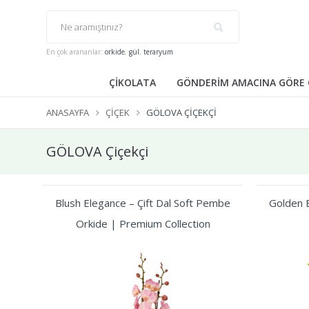
En çok arananlar:
orkide
,
gül
,
teraryum
ÇİKOLATA
GÖNDERİM AMACINA GÖRE 
ANASAYFA
ÇIÇEK
GÖLOVA ÇIÇEKÇI
GÖLOVA Çiçekçi
Blush Elegance – Çift Dal Soft Pembe
Golden B
Orkide | Premium Collection