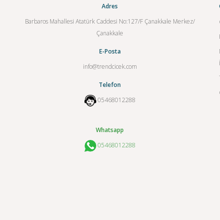
Adres
Barbaros Mahallesi Atatürk Caddesi No:127/F Çanakkale Merkez/
Çanakkale
E-Posta
info@trendcicek.com
Telefon
05468012288
Whatsapp
05468012288