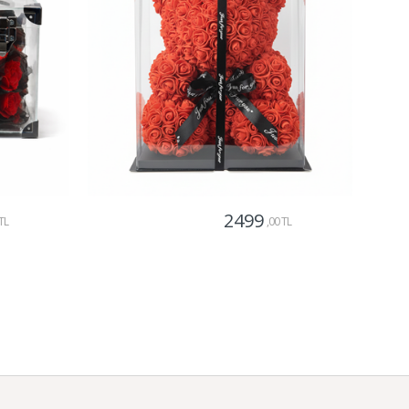
2499
TL
,00 TL
Gönder