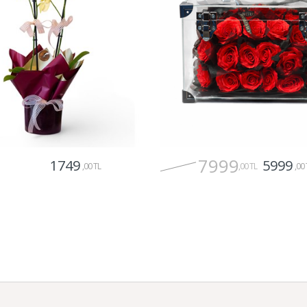
7999
1749
5999
,00 TL
,00 TL
,00 
Gönder
Gönder