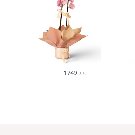
1749
,00 TL
Gönder