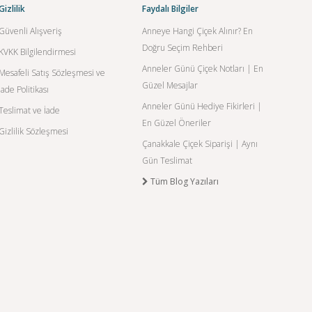
Gizlilik
Faydalı Bilgiler
Güvenli Alışveriş
Anneye Hangi Çiçek Alınır? En
Doğru Seçim Rehberi
KVKK Bilgilendirmesi
Anneler Günü Çiçek Notları | En
Mesafeli Satış Sözleşmesi ve
Güzel Mesajlar
İade Politikası
Anneler Günü Hediye Fikirleri |
Teslimat ve İade
En Güzel Öneriler
Gizlilik Sözleşmesi
Çanakkale Çiçek Siparişi | Aynı
Gün Teslimat
Tüm Blog Yazıları