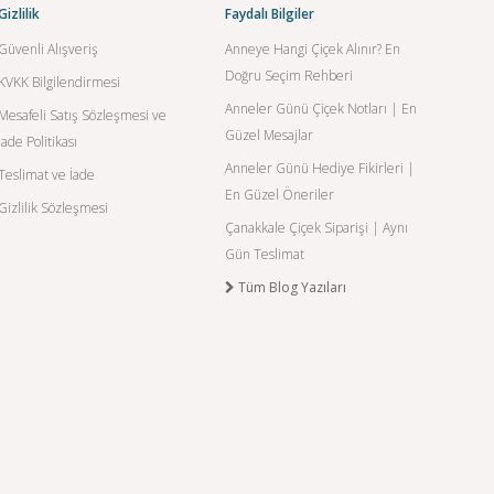
Gizlilik
Faydalı Bilgiler
Güvenli Alışveriş
Anneye Hangi Çiçek Alınır? En
Doğru Seçim Rehberi
KVKK Bilgilendirmesi
Anneler Günü Çiçek Notları | En
Mesafeli Satış Sözleşmesi ve
Güzel Mesajlar
İade Politikası
Anneler Günü Hediye Fikirleri |
Teslimat ve İade
En Güzel Öneriler
Gizlilik Sözleşmesi
Çanakkale Çiçek Siparişi | Aynı
Gün Teslimat
Tüm Blog Yazıları