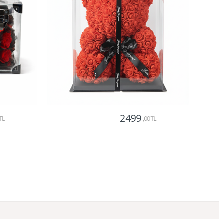
2499
TL
,00 TL
Gönder