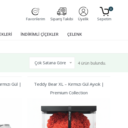
0
Favorilerim
Sipariş Takibi
Üyelik
Sepetim
EKLERİ
İNDİRİMLİ ÇİÇEKLER
ÇELENK
Çok Satana Göre
4 ürün bulundu.
rmızı Gül |
Teddy Bear XL – Kırmızı Gül Ayıcık |
Premium Collection