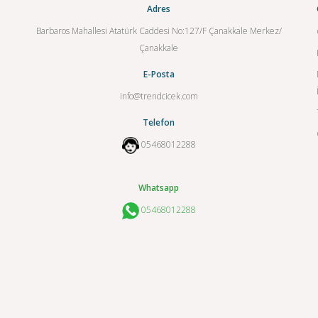
Adres
Barbaros Mahallesi Atatürk Caddesi No:127/F Çanakkale Merkez/
Çanakkale
E-Posta
info@trendcicek.com
Telefon
05468012288
Whatsapp
05468012288