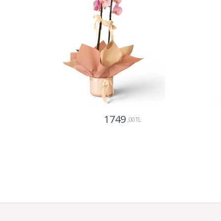
1749
,00 TL
Gönder