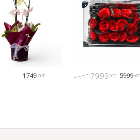
7999
1749
5999
,00 TL
,00 TL
,00 
Gönder
Gönder