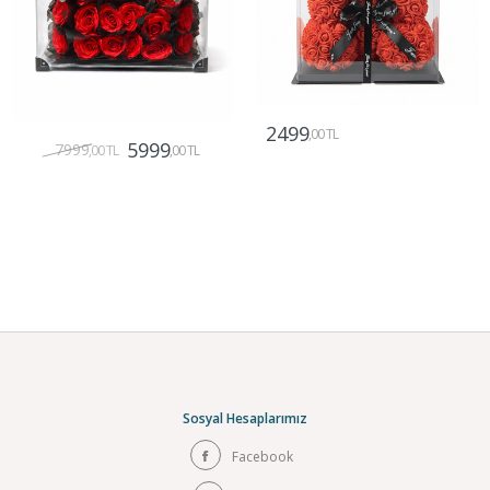
2499
,00 TL
5999
7999
,00 TL
,00 TL
Gönder
Gönder
Sosyal Hesaplarımız
Facebook