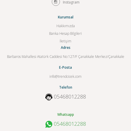
Instagram
Kurumsal
Hakkımızda
Banka Hesap Bilgileri
İletişim
Adres
Barbaros Mahallesi Atatürk Caddesi No:127/F Çanakkale Merkez/Çanakkale
E-Posta
info@trendcicek.com
Telefon
05468012288
Whatsapp
05468012288