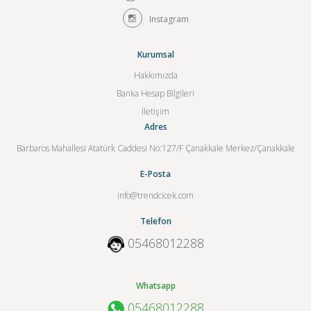
Instagram
Kurumsal
Hakkımızda
Banka Hesap Bilgileri
İletişim
Adres
Barbaros Mahallesi Atatürk Caddesi No:127/F Çanakkale Merkez/Çanakkale
E-Posta
info@trendcicek.com
Telefon
05468012288
Whatsapp
05468012288