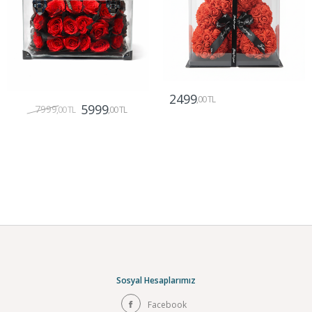
2499
,00 TL
5999
7999
,00 TL
,00 TL
Gönder
Gönder
Sosyal Hesaplarımız
Facebook