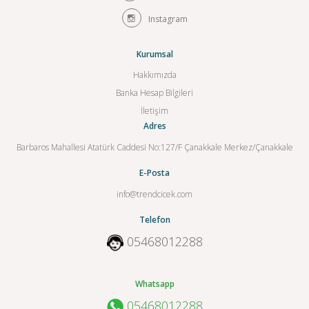
Instagram
Kurumsal
Hakkımızda
Banka Hesap Bilgileri
İletişim
Adres
Barbaros Mahallesi Atatürk Caddesi No:127/F Çanakkale Merkez/Çanakkale
E-Posta
info@trendcicek.com
Telefon
05468012288
Whatsapp
05468012288