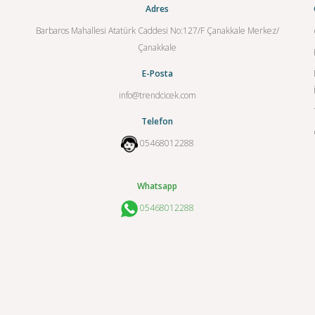
Adres
Barbaros Mahallesi Atatürk Caddesi No:127/F Çanakkale Merkez/
Çanakkale
E-Posta
info@trendcicek.com
Telefon
05468012288
Whatsapp
05468012288