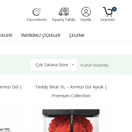
0
Favorilerim
Sipariş Takibi
Üyelik
Sepetim
EKLERİ
İNDİRİMLİ ÇİÇEKLER
ÇELENK
Çok Satana Göre
4 ürün bulundu.
rmızı Gül |
Teddy Bear XL – Kırmızı Gül Ayıcık |
Premium Collection