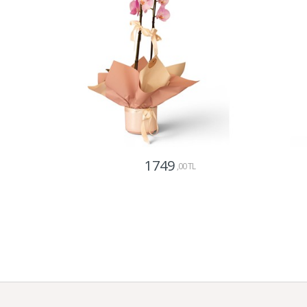
1749
,00 TL
Gönder