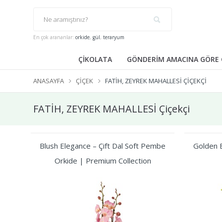
En çok arananlar:
orkide
,
gül
,
teraryum
ÇİKOLATA
GÖNDERİM AMACINA GÖRE 
ANASAYFA
ÇIÇEK
FATİH, ZEYREK MAHALLESİ ÇIÇEKÇI
FATİH, ZEYREK MAHALLESİ Çiçekçi
Blush Elegance – Çift Dal Soft Pembe
Golden B
Orkide | Premium Collection