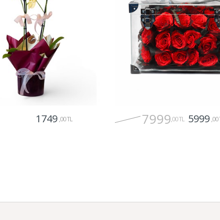
7999
1749
5999
,00 TL
,00 TL
,00 
Gönder
Gönder