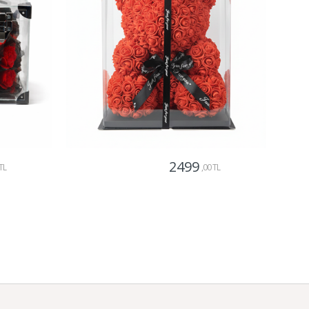
2499
TL
,00 TL
Gönder