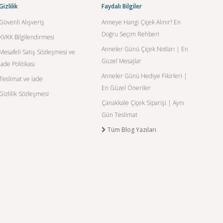
Gizlilik
Faydalı Bilgiler
Güvenli Alışveriş
Anneye Hangi Çiçek Alınır? En
Doğru Seçim Rehberi
KVKK Bilgilendirmesi
Anneler Günü Çiçek Notları | En
Mesafeli Satış Sözleşmesi ve
Güzel Mesajlar
İade Politikası
Anneler Günü Hediye Fikirleri |
Teslimat ve İade
En Güzel Öneriler
Gizlilik Sözleşmesi
Çanakkale Çiçek Siparişi | Aynı
Gün Teslimat
Tüm Blog Yazıları