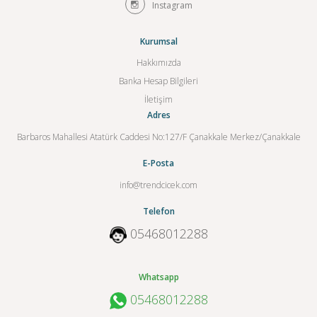
Instagram
Kurumsal
Hakkımızda
Banka Hesap Bilgileri
İletişim
Adres
Barbaros Mahallesi Atatürk Caddesi No:127/F Çanakkale Merkez/Çanakkale
E-Posta
info@trendcicek.com
Telefon
05468012288
Whatsapp
05468012288