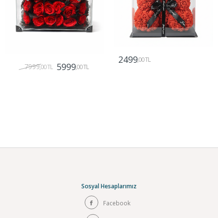
2499
,00 TL
5999
7999
,00 TL
,00 TL
Gönder
Gönder
Sosyal Hesaplarımız
Facebook