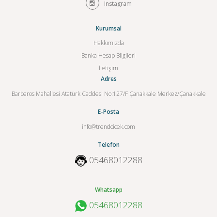
Instagram
Kurumsal
Hakkımızda
Banka Hesap Bilgileri
İletişim
Adres
Barbaros Mahallesi Atatürk Caddesi No:127/F Çanakkale Merkez/Çanakkale
E-Posta
info@trendcicek.com
Telefon
05468012288
Whatsapp
05468012288