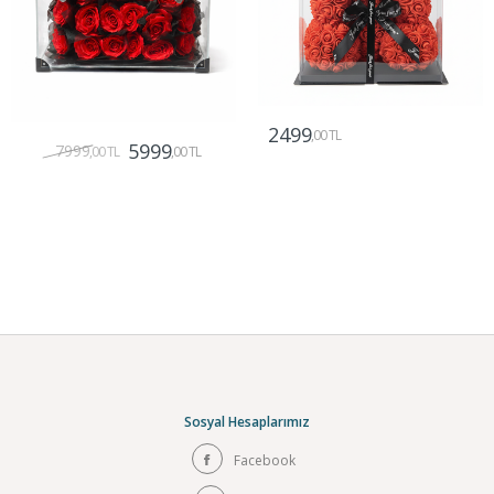
2499
,00 TL
5999
7999
,00 TL
,00 TL
Gönder
Gönder
Sosyal Hesaplarımız
Facebook