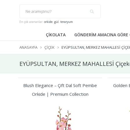
En çok arananlar:
orkide
,
gül
,
teraryum
ÇİKOLATA
GÖNDERİM AMACINA GÖRE 
ANASAYFA
ÇIÇEK
EYÜPSULTAN, MERKEZ MAHALLESİ ÇIÇE
EYÜPSULTAN, MERKEZ MAHALLESİ Çiçek
Blush Elegance – Çift Dal Soft Pembe
Golden B
Orkide | Premium Collection