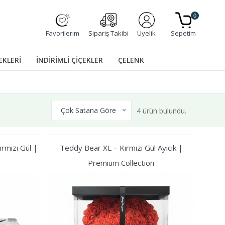
0
Favorilerim
Sipariş Takibi
Üyelik
Sepetim
EKLERİ
İNDİRİMLİ ÇİÇEKLER
ÇELENK
Çok Satana Göre
4 ürün bulundu.
rmızı Gül |
Teddy Bear XL – Kırmızı Gül Ayıcık |
Premium Collection