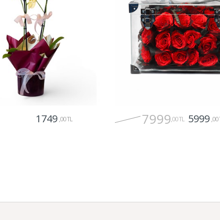
7999
1749
5999
,00 TL
,00 TL
,00 
Gönder
Gönder