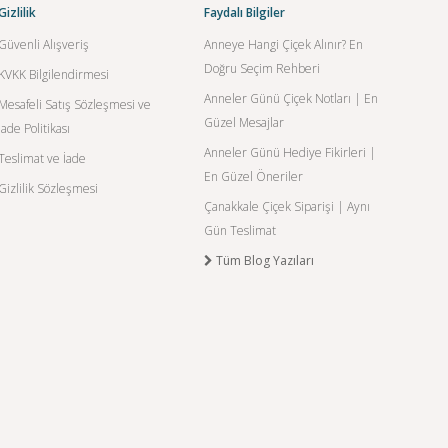
Gizlilik
Faydalı Bilgiler
Güvenli Alışveriş
Anneye Hangi Çiçek Alınır? En
Doğru Seçim Rehberi
KVKK Bilgilendirmesi
Anneler Günü Çiçek Notları | En
Mesafeli Satış Sözleşmesi ve
Güzel Mesajlar
İade Politikası
Anneler Günü Hediye Fikirleri |
Teslimat ve İade
En Güzel Öneriler
Gizlilik Sözleşmesi
Çanakkale Çiçek Siparişi | Aynı
Gün Teslimat
Tüm Blog Yazıları