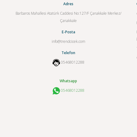
Adres
Barbaros Mahallesi Atatürk Caddesi No:127/F Çanakkale Merkez/
Çanakkale
E-Posta
info@trendcicek.com
Telefon
05468012288
Whatsapp
05468012288