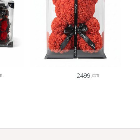
2499
TL
,00 TL
Gönder