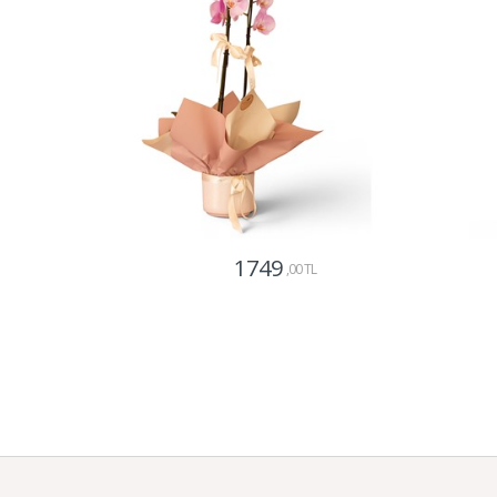
1749
,00 TL
Gönder