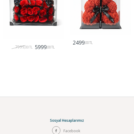
2499
,00 TL
5999
7999
,00 TL
,00 TL
Gönder
Gönder
Sosyal Hesaplarımız
Facebook