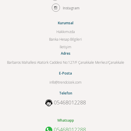
Instagram
Kurumsal
Hakkımızda
Banka Hesap Bilgileri
İletişim
Adres
Barbaros Mahallesi Atatürk Caddesi No:127/F Çanakkale Merkez/Çanakkale
E-Posta
info@trendcicek.com
Telefon
05468012288
Whatsapp
05468012288