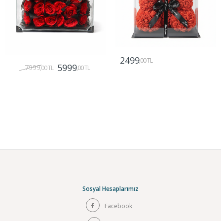
2499
,00 TL
5999
7999
,00 TL
,00 TL
Gönder
Gönder
Sosyal Hesaplarımız
Facebook