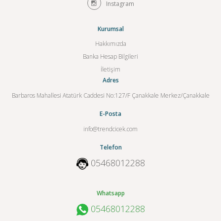
Instagram
Kurumsal
Hakkımızda
Banka Hesap Bilgileri
İletişim
Adres
Barbaros Mahallesi Atatürk Caddesi No:127/F Çanakkale Merkez/Çanakkale
E-Posta
info@trendcicek.com
Telefon
05468012288
Whatsapp
05468012288