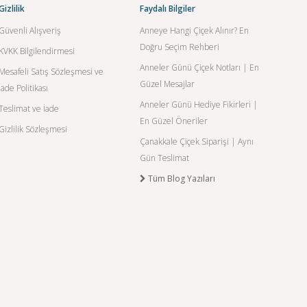
Gizlilik
Faydalı Bilgiler
Güvenli Alışveriş
Anneye Hangi Çiçek Alınır? En
Doğru Seçim Rehberi
KVKK Bilgilendirmesi
Anneler Günü Çiçek Notları | En
Mesafeli Satış Sözleşmesi ve
Güzel Mesajlar
İade Politikası
Anneler Günü Hediye Fikirleri |
Teslimat ve İade
En Güzel Öneriler
Gizlilik Sözleşmesi
Çanakkale Çiçek Siparişi | Aynı
Gün Teslimat
Tüm Blog Yazıları