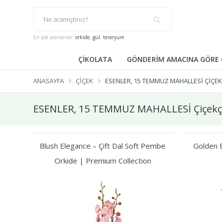
En çok arananlar:
orkide
,
gül
,
teraryum
ÇİKOLATA
GÖNDERİM AMACINA GÖRE 
ANASAYFA
ÇIÇEK
ESENLER, 15 TEMMUZ MAHALLESİ ÇIÇEK
ESENLER, 15 TEMMUZ MAHALLESİ Çiçekç
Blush Elegance – Çift Dal Soft Pembe
Golden B
Orkide | Premium Collection