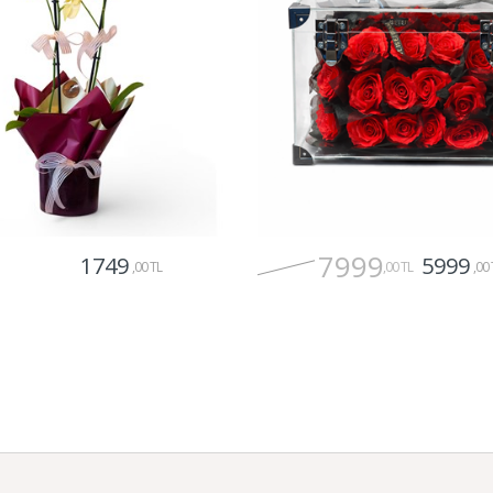
7999
1749
5999
,00 TL
,00 TL
,00 
Gönder
Gönder