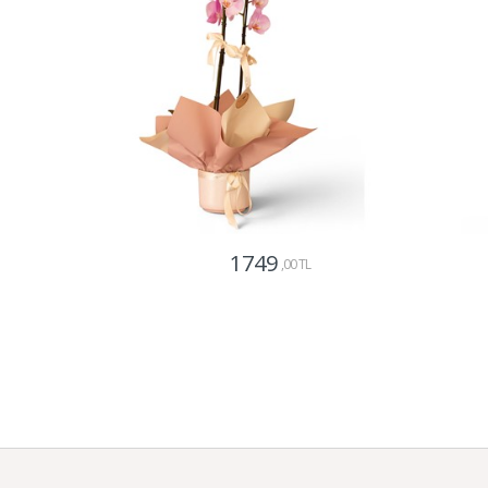
1749
,00 TL
Gönder