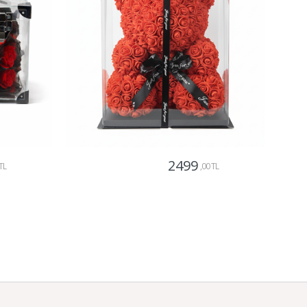
2499
TL
,00 TL
Gönder