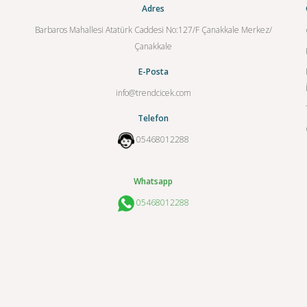
Adres
Barbaros Mahallesi Atatürk Caddesi No:127/F Çanakkale Merkez/
Çanakkale
E-Posta
info@trendcicek.com
Telefon
05468012288
Whatsapp
05468012288