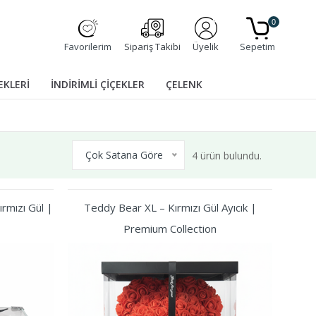
0
Favorilerim
Sipariş Takibi
Üyelik
Sepetim
EKLERİ
İNDİRİMLİ ÇİÇEKLER
ÇELENK
Çok Satana Göre
4 ürün bulundu.
rmızı Gül |
Teddy Bear XL – Kırmızı Gül Ayıcık |
Premium Collection