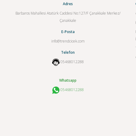
Adres
Barbaros Mahallesi Atatürk Caddesi No:127/F Çanakkale Merkez/
Çanakkale
E-Posta
info@trendcicek.com
Telefon
05468012288
Whatsapp
05468012288