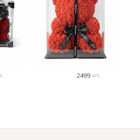
2499
TL
,00 TL
Gönder