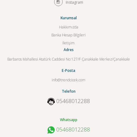
Instagram
Kurumsal
Hakkımızda
Banka Hesap Bilgileri
İletişim
Adres
Barbaros Mahallesi Atatürk Caddesi No:127/F Çanakkale Merkez/Çanakkale
E-Posta
info@trendcicek.com
Telefon
05468012288
Whatsapp
05468012288