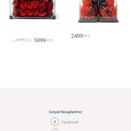
2499
,00 TL
5999
7999
,00 TL
,00 TL
Gönder
Gönder
Sosyal Hesaplarımız
Facebook