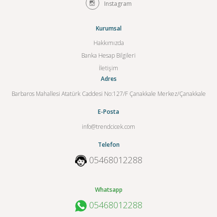
Instagram
Kurumsal
Hakkımızda
Banka Hesap Bilgileri
İletişim
Adres
Barbaros Mahallesi Atatürk Caddesi No:127/F Çanakkale Merkez/Çanakkale
E-Posta
info@trendcicek.com
Telefon
05468012288
Whatsapp
05468012288