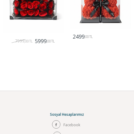
2499
,00 TL
5999
7999
,00 TL
,00 TL
Gönder
Gönder
Sosyal Hesaplarımız
Facebook