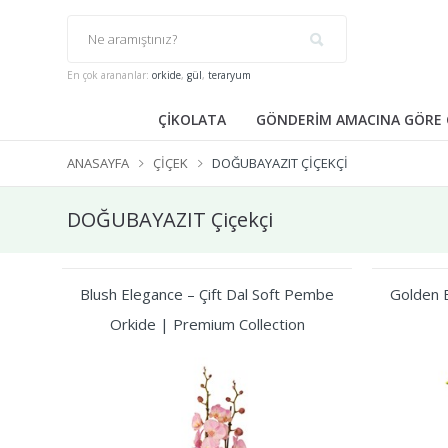
En çok arananlar:
orkide
,
gül
,
teraryum
ÇİKOLATA
GÖNDERİM AMACINA GÖRE 
ANASAYFA
ÇIÇEK
DOĞUBAYAZIT ÇIÇEKÇI
DOĞUBAYAZIT Çiçekçi
Blush Elegance – Çift Dal Soft Pembe
Golden B
Orkide | Premium Collection