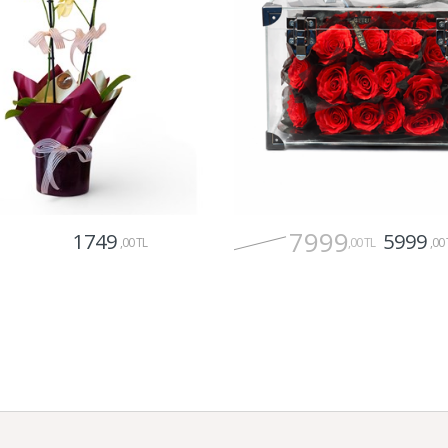
7999
1749
5999
,00 TL
,00 TL
,00 
Gönder
Gönder