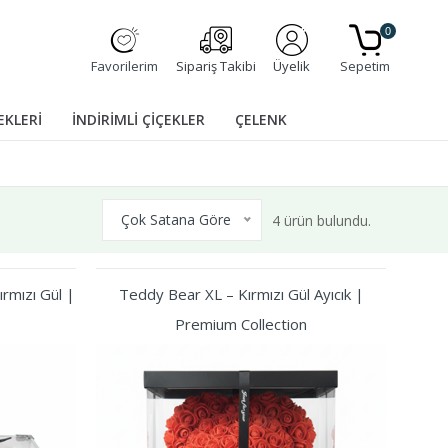
0
Favorilerim
Sipariş Takibi
Üyelik
Sepetim
EKLERİ
İNDİRİMLİ ÇİÇEKLER
ÇELENK
Çok Satana Göre
4 ürün bulundu.
rmızı Gül |
Teddy Bear XL – Kırmızı Gül Ayıcık |
Premium Collection