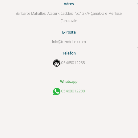
Adres
Barbaros Mahallesi Atatürk Caddesi No:127/F Çanakkale Merkez/
Çanakkale
E-Posta
info@trendcicek.com
Telefon
05468012288
Whatsapp
05468012288