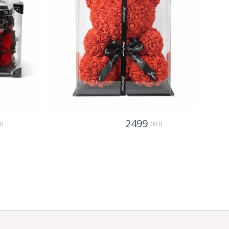
2499
TL
,00 TL
Gönder