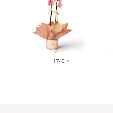
1749
,00 TL
Gönder