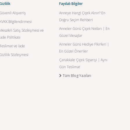
Gizlilik
Faydalı Bilgiler
Güvenli Alışveriş
Anneye Hangi Çiçek Alınır? En
Doğru Seçim Rehberi
KVKK Bilgilendirmesi
Anneler Günü Çiçek Notları | En
Mesafeli Satış Sözleşmesi ve
Güzel Mesajlar
İade Politikası
Anneler Günü Hediye Fikirleri |
Teslimat ve İade
En Güzel Öneriler
Gizlilik Sözleşmesi
Çanakkale Çiçek Siparişi | Aynı
Gün Teslimat
Tüm Blog Yazıları