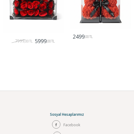
2499
,00 TL
5999
7999
,00 TL
,00 TL
Gönder
Gönder
Sosyal Hesaplarımız
Facebook