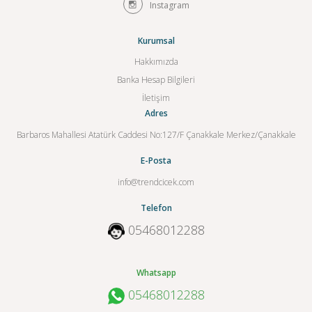
Instagram
Kurumsal
Hakkımızda
Banka Hesap Bilgileri
İletişim
Adres
Barbaros Mahallesi Atatürk Caddesi No:127/F Çanakkale Merkez/Çanakkale
E-Posta
info@trendcicek.com
Telefon
05468012288
Whatsapp
05468012288