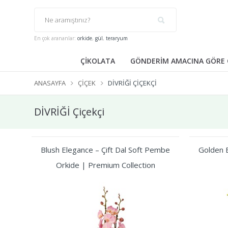
En çok arananlar:
orkide
,
gül
,
teraryum
ÇİKOLATA
GÖNDERİM AMACINA GÖRE 
ANASAYFA
ÇIÇEK
DİVRİĞİ ÇIÇEKÇI
DİVRİĞİ Çiçekçi
Blush Elegance – Çift Dal Soft Pembe
Golden B
Orkide | Premium Collection