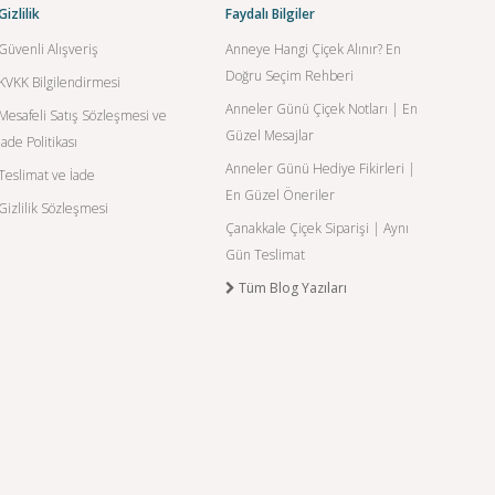
Gizlilik
Faydalı Bilgiler
Güvenli Alışveriş
Anneye Hangi Çiçek Alınır? En
Doğru Seçim Rehberi
KVKK Bilgilendirmesi
Anneler Günü Çiçek Notları | En
Mesafeli Satış Sözleşmesi ve
Güzel Mesajlar
İade Politikası
Anneler Günü Hediye Fikirleri |
Teslimat ve İade
En Güzel Öneriler
Gizlilik Sözleşmesi
Çanakkale Çiçek Siparişi | Aynı
Gün Teslimat
Tüm Blog Yazıları