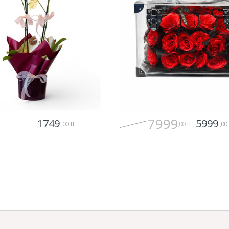
7999
1749
5999
,00 TL
,00 TL
,00 
Gönder
Gönder