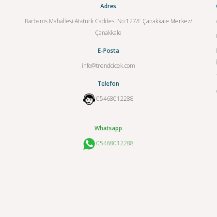
Adres
Barbaros Mahallesi Atatürk Caddesi No:127/F Çanakkale Merkez/
Çanakkale
E-Posta
info@trendcicek.com
Telefon
05468012288
Whatsapp
05468012288