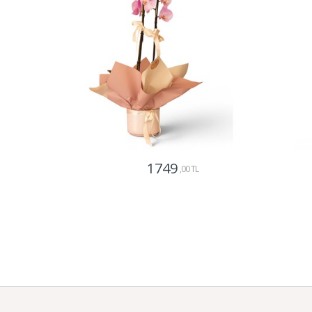
1749
,00 TL
Gönder