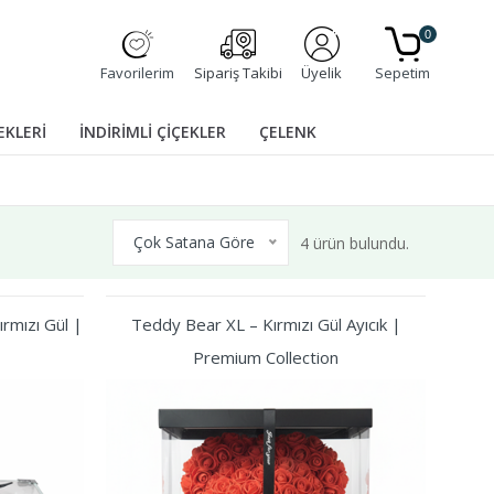
0
Favorilerim
Sipariş Takibi
Üyelik
Sepetim
EKLERİ
İNDİRİMLİ ÇİÇEKLER
ÇELENK
Çok Satana Göre
4 ürün bulundu.
rmızı Gül |
Teddy Bear XL – Kırmızı Gül Ayıcık |
Premium Collection