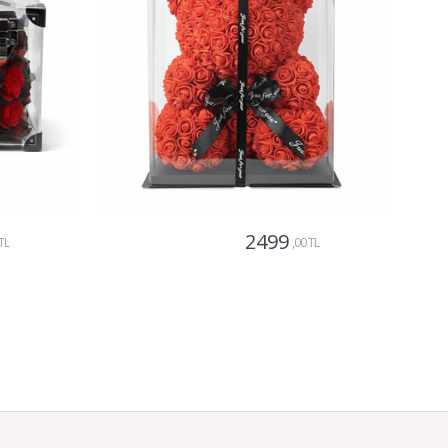
2499
TL
,00 TL
Gönder