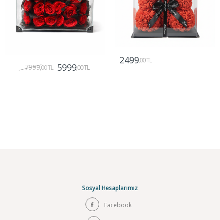
2499
,00 TL
5999
7999
,00 TL
,00 TL
Gönder
Gönder
Sosyal Hesaplarımız
Facebook