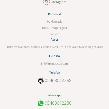
Instagram
Kurumsal
Hakkımızda
Banka Hesap Bilgileri
İletişim
Adres
Barbaros Mahallesi Atatürk Caddesi No:127/F Çanakkale Merkez/Çanakkale
E-Posta
info@trendcicek.com
Telefon
05468012288
Whatsapp
05468012288