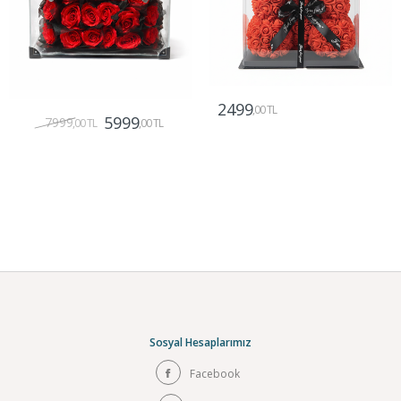
2499
,00 TL
5999
7999
,00 TL
,00 TL
Gönder
Gönder
Sosyal Hesaplarımız
Facebook