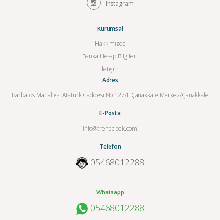
Instagram
Kurumsal
Hakkımızda
Banka Hesap Bilgileri
İletişim
Adres
Barbaros Mahallesi Atatürk Caddesi No:127/F Çanakkale Merkez/Çanakkale
E-Posta
info@trendcicek.com
Telefon
05468012288
Whatsapp
05468012288