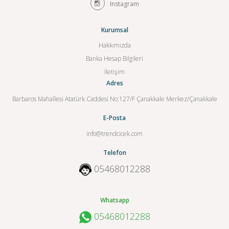
Instagram
Kurumsal
Hakkımızda
Banka Hesap Bilgileri
İletişim
Adres
Barbaros Mahallesi Atatürk Caddesi No:127/F Çanakkale Merkez/Çanakkale
E-Posta
info@trendcicek.com
Telefon
05468012288
Whatsapp
05468012288