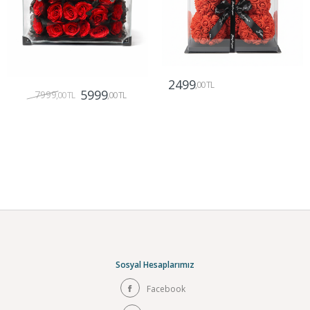
2499
,00 TL
5999
7999
,00 TL
,00 TL
Gönder
Gönder
Sosyal Hesaplarımız
Facebook