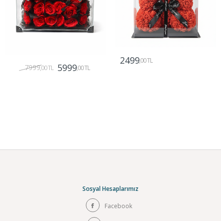
2499
,00 TL
5999
7999
,00 TL
,00 TL
Gönder
Gönder
Sosyal Hesaplarımız
Facebook