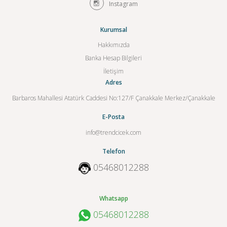
Instagram
Kurumsal
Hakkımızda
Banka Hesap Bilgileri
İletişim
Adres
Barbaros Mahallesi Atatürk Caddesi No:127/F Çanakkale Merkez/Çanakkale
E-Posta
info@trendcicek.com
Telefon
05468012288
Whatsapp
05468012288