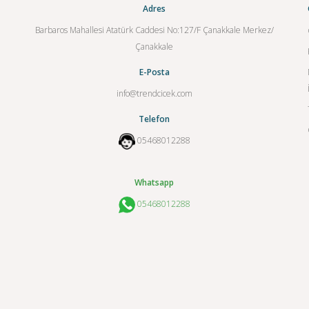
Adres
Barbaros Mahallesi Atatürk Caddesi No:127/F Çanakkale Merkez/
Çanakkale
E-Posta
info@trendcicek.com
Telefon
05468012288
Whatsapp
05468012288