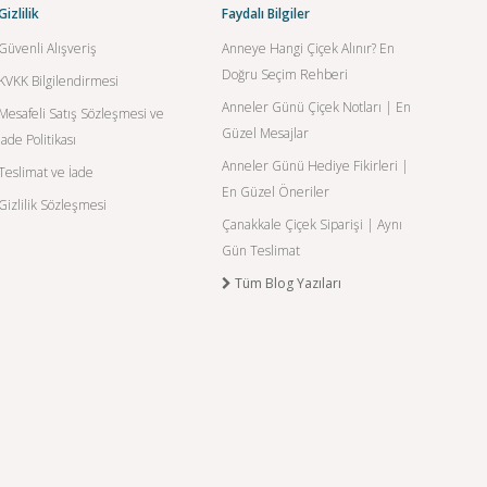
Gizlilik
Faydalı Bilgiler
Güvenli Alışveriş
Anneye Hangi Çiçek Alınır? En
Doğru Seçim Rehberi
KVKK Bilgilendirmesi
Anneler Günü Çiçek Notları | En
Mesafeli Satış Sözleşmesi ve
Güzel Mesajlar
İade Politikası
Anneler Günü Hediye Fikirleri |
Teslimat ve İade
En Güzel Öneriler
Gizlilik Sözleşmesi
Çanakkale Çiçek Siparişi | Aynı
Gün Teslimat
Tüm Blog Yazıları