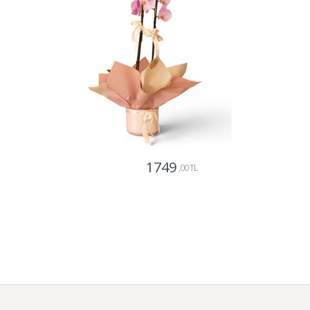
1749
,00 TL
Gönder