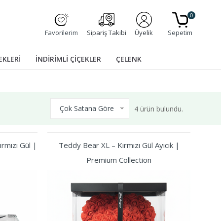
0
Favorilerim
Sipariş Takibi
Üyelik
Sepetim
EKLERİ
İNDİRİMLİ ÇİÇEKLER
ÇELENK
Çok Satana Göre
4 ürün bulundu.
rmızı Gül |
Teddy Bear XL – Kırmızı Gül Ayıcık |
Premium Collection