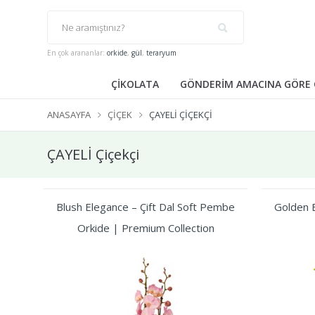
En çok arananlar:
orkide
,
gül
,
teraryum
ÇİKOLATA
GÖNDERİM AMACINA GÖRE 
ANASAYFA
ÇIÇEK
ÇAYELİ ÇIÇEKÇI
ÇAYELİ Çiçekçi
Blush Elegance – Çift Dal Soft Pembe
Golden B
Orkide | Premium Collection