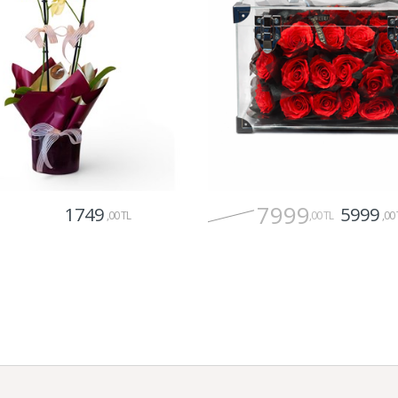
7999
1749
5999
,00 TL
,00 TL
,00 
Gönder
Gönder