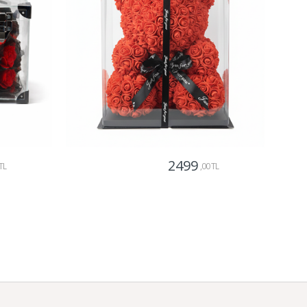
2499
TL
,00 TL
Gönder