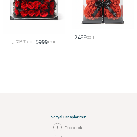
2499
,00 TL
5999
7999
,00 TL
,00 TL
Gönder
Gönder
Sosyal Hesaplarımız
Facebook