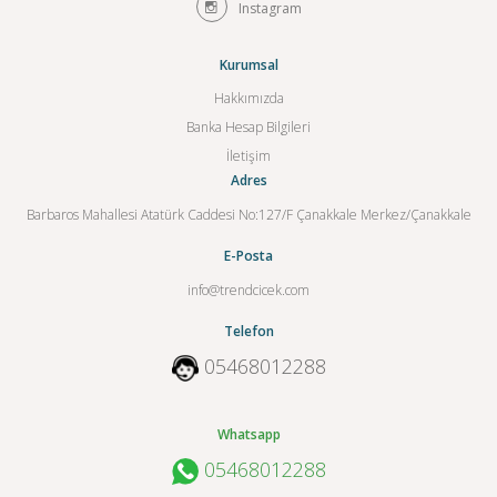
Instagram
Kurumsal
Hakkımızda
Banka Hesap Bilgileri
İletişim
Adres
Barbaros Mahallesi Atatürk Caddesi No:127/F Çanakkale Merkez/Çanakkale
E-Posta
info@trendcicek.com
Telefon
05468012288
Whatsapp
05468012288