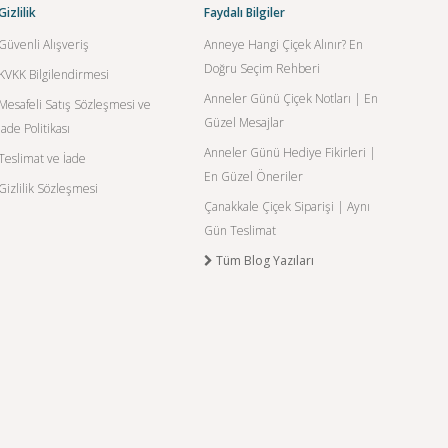
Gizlilik
Faydalı Bilgiler
Güvenli Alışveriş
Anneye Hangi Çiçek Alınır? En
Doğru Seçim Rehberi
KVKK Bilgilendirmesi
Anneler Günü Çiçek Notları | En
Mesafeli Satış Sözleşmesi ve
Güzel Mesajlar
İade Politikası
Anneler Günü Hediye Fikirleri |
Teslimat ve İade
En Güzel Öneriler
Gizlilik Sözleşmesi
Çanakkale Çiçek Siparişi | Aynı
Gün Teslimat
Tüm Blog Yazıları