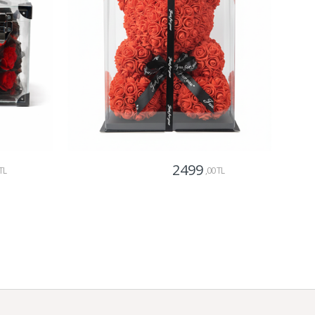
2499
TL
,00 TL
Gönder