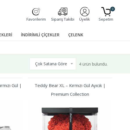
0
Favorilerim
Sipariş Takibi
Üyelik
Sepetim
EKLERİ
İNDİRİMLİ ÇİÇEKLER
ÇELENK
Çok Satana Göre
4 ürün bulundu.
rmızı Gül |
Teddy Bear XL – Kırmızı Gül Ayıcık |
Premium Collection