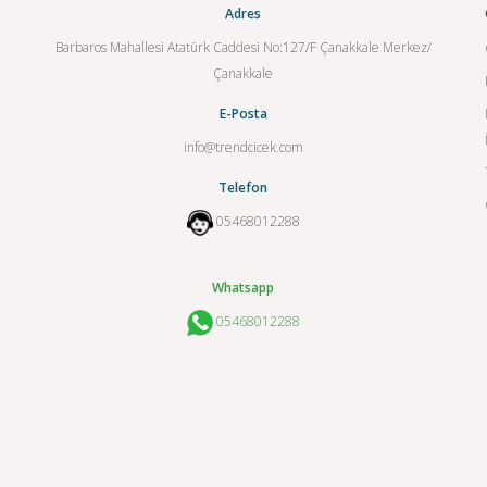
Adres
Barbaros Mahallesi Atatürk Caddesi No:127/F Çanakkale Merkez/
Çanakkale
E-Posta
info@trendcicek.com
Telefon
05468012288
Whatsapp
05468012288