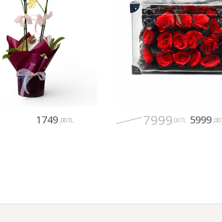
7999
1749
5999
,00 TL
,00 TL
,00 
Gönder
Gönder