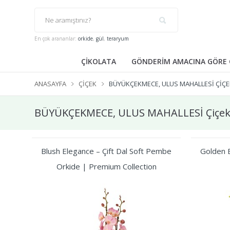
En çok arananlar:
orkide
,
gül
,
teraryum
ÇİKOLATA
GÖNDERİM AMACINA GÖRE 
ANASAYFA
ÇIÇEK
BÜYÜKÇEKMECE, ULUS MAHALLESİ ÇIÇE
BÜYÜKÇEKMECE, ULUS MAHALLESİ Çiçek
Blush Elegance – Çift Dal Soft Pembe
Golden B
Orkide | Premium Collection