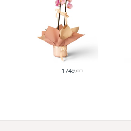
1749
,00 TL
Gönder