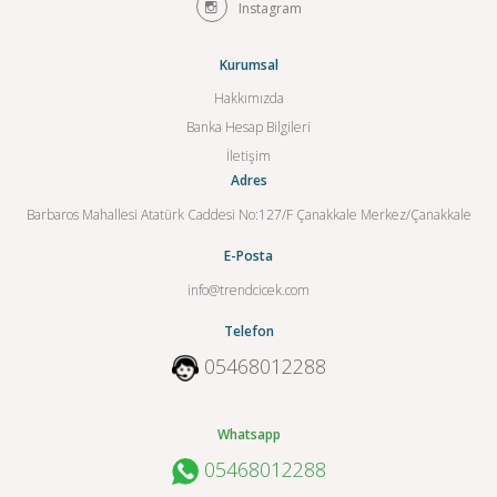
Instagram
Kurumsal
Hakkımızda
Banka Hesap Bilgileri
İletişim
Adres
Barbaros Mahallesi Atatürk Caddesi No:127/F Çanakkale Merkez/Çanakkale
E-Posta
info@trendcicek.com
Telefon
05468012288
Whatsapp
05468012288