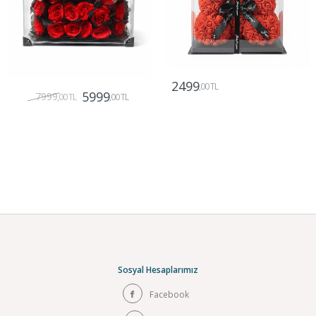
2499
,00 TL
5999
7999
,00 TL
,00 TL
Gönder
Gönder
Sosyal Hesaplarımız
Facebook