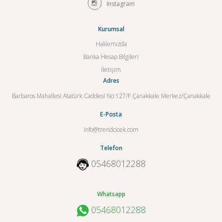
Instagram
Kurumsal
Hakkımızda
Banka Hesap Bilgileri
İletişim
Adres
Barbaros Mahallesi Atatürk Caddesi No:127/F Çanakkale Merkez/Çanakkale
E-Posta
info@trendcicek.com
Telefon
05468012288
Whatsapp
05468012288