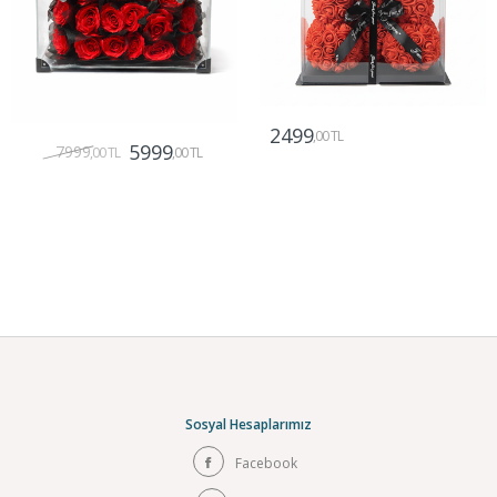
2499
,00 TL
5999
7999
,00 TL
,00 TL
Gönder
Gönder
Sosyal Hesaplarımız
Facebook