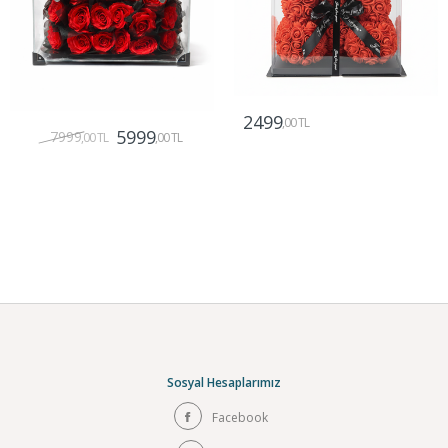
2499
,00 TL
5999
7999
,00 TL
,00 TL
Gönder
Gönder
Sosyal Hesaplarımız
Facebook