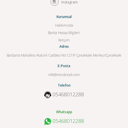
Instagram
Kurumsal
Hakkımızda
Banka Hesap Bilgileri
İletişim
Adres
Barbaros Mahallesi Atatürk Caddesi No:127/F Çanakkale Merkez/Çanakkale
E-Posta
info@trendcicek.com
Telefon
05468012288
Whatsapp
05468012288