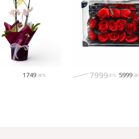
7999
1749
5999
,00 TL
,00 TL
,00 
Gönder
Gönder