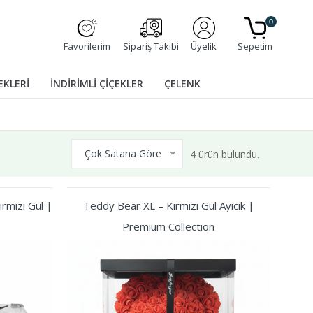
0
Favorilerim
Sipariş Takibi
Üyelik
Sepetim
EKLERİ
İNDİRİMLİ ÇİÇEKLER
ÇELENK
Çok Satana Göre
4 ürün bulundu.
rmızı Gül |
Teddy Bear XL – Kırmızı Gül Ayıcık |
Premium Collection