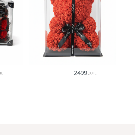
2499
TL
,00 TL
Gönder