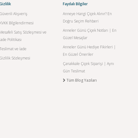
Gizlilik
Faydalı Bilgiler
Güvenli Alışveriş
Anneye Hangi Çiçek Alınır? En
Doğru Seçim Rehberi
KVKK Bilgilendirmesi
Anneler Günü Çiçek Notları | En
Mesafeli Satış Sözleşmesi ve
Güzel Mesajlar
İade Politikası
Anneler Günü Hediye Fikirleri |
Teslimat ve İade
En Güzel Öneriler
Gizlilik Sözleşmesi
Çanakkale Çiçek Siparişi | Aynı
Gün Teslimat
Tüm Blog Yazıları