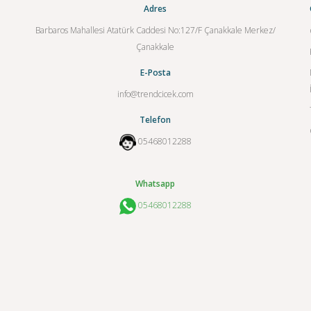
Adres
Barbaros Mahallesi Atatürk Caddesi No:127/F Çanakkale Merkez/
Çanakkale
E-Posta
info@trendcicek.com
Telefon
05468012288
Whatsapp
05468012288