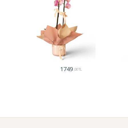
1749
,00 TL
Gönder