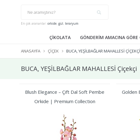
En çok arananlar:
orkide
,
gül
,
teraryum
ÇİKOLATA
GÖNDERİM AMACINA GÖRE 
ANASAYFA
ÇIÇEK
BUCA, YEŞİLBAĞLAR MAHALLESİ ÇIÇEKÇ
BUCA, YEŞİLBAĞLAR MAHALLESİ Çiçekçi
Blush Elegance – Çift Dal Soft Pembe
Golden B
Orkide | Premium Collection