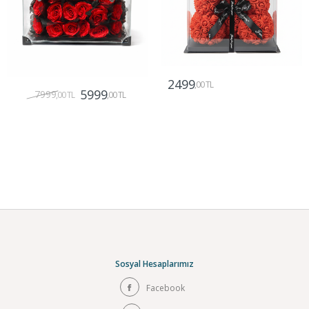
2499
,00 TL
5999
7999
,00 TL
,00 TL
Gönder
Gönder
Sosyal Hesaplarımız
Facebook