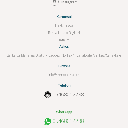
Instagram
Kurumsal
Hakkımızda
Banka Hesap Bilgileri
İletişim
Adres
Barbaros Mahallesi Atatürk Caddesi No:127/F Çanakkale Merkez/Çanakkale
E-Posta
info@trendcicek.com
Telefon
05468012288
Whatsapp
05468012288