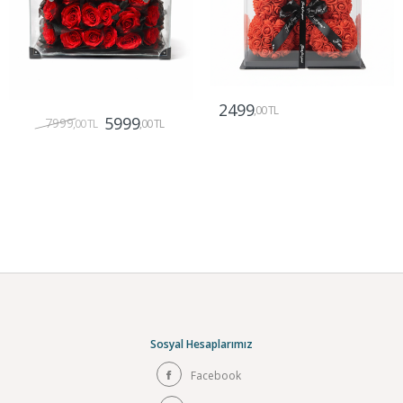
2499
,00 TL
5999
7999
,00 TL
,00 TL
Gönder
Gönder
Sosyal Hesaplarımız
Facebook