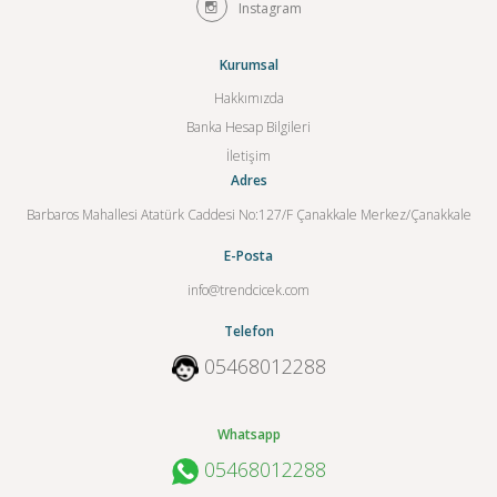
Instagram
Kurumsal
Hakkımızda
Banka Hesap Bilgileri
İletişim
Adres
Barbaros Mahallesi Atatürk Caddesi No:127/F Çanakkale Merkez/Çanakkale
E-Posta
info@trendcicek.com
Telefon
05468012288
Whatsapp
05468012288