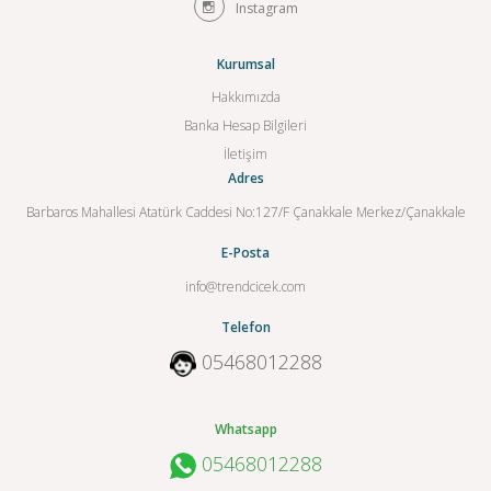
Instagram
Kurumsal
Hakkımızda
Banka Hesap Bilgileri
İletişim
Adres
Barbaros Mahallesi Atatürk Caddesi No:127/F Çanakkale Merkez/Çanakkale
E-Posta
info@trendcicek.com
Telefon
05468012288
Whatsapp
05468012288