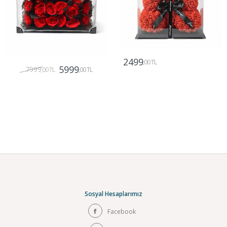
2499
,00 TL
5999
7999
,00 TL
,00 TL
Gönder
Gönder
Sosyal Hesaplarımız
Facebook