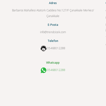
Adres
Barbaros Mahallesi Atatürk Caddesi No:127/F Çanakkale Merkez/
Çanakkale
E-Posta
info@trendcicek.com
Telefon
05468012288
Whatsapp
05468012288