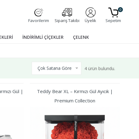
0
Favorilerim
Sipariş Takibi
Üyelik
Sepetim
EKLERİ
İNDİRİMLİ ÇİÇEKLER
ÇELENK
Çok Satana Göre
4 ürün bulundu.
rmızı Gül |
Teddy Bear XL – Kırmızı Gül Ayıcık |
Premium Collection