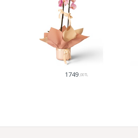
1749
,00 TL
Gönder