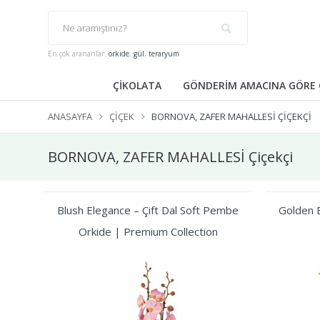
En çok arananlar:
orkide
,
gül
,
teraryum
ÇİKOLATA
GÖNDERİM AMACINA GÖRE 
ANASAYFA
ÇIÇEK
BORNOVA, ZAFER MAHALLESİ ÇIÇEKÇI
BORNOVA, ZAFER MAHALLESİ Çiçekçi
Blush Elegance – Çift Dal Soft Pembe
Golden B
Orkide | Premium Collection