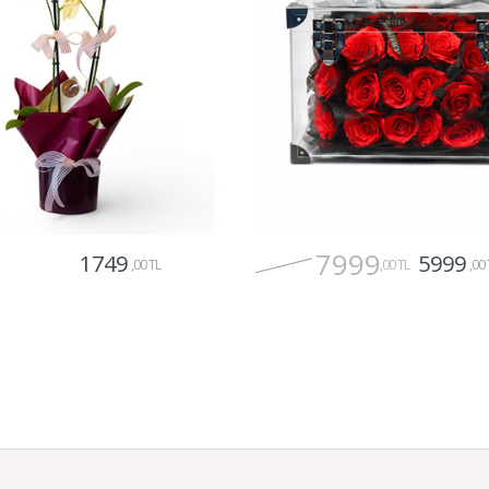
7999
1749
5999
,00 TL
,00 TL
,00 
Gönder
Gönder