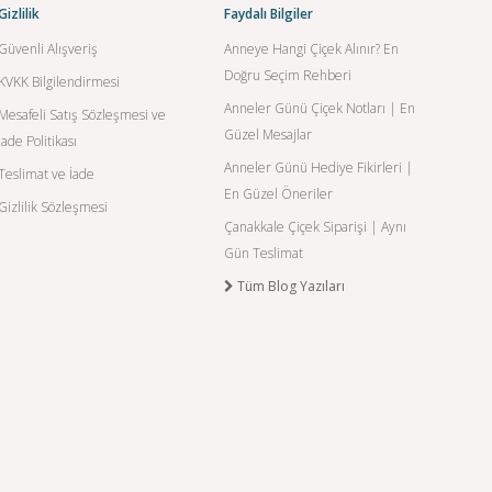
Gizlilik
Faydalı Bilgiler
Güvenli Alışveriş
Anneye Hangi Çiçek Alınır? En
Doğru Seçim Rehberi
KVKK Bilgilendirmesi
Anneler Günü Çiçek Notları | En
Mesafeli Satış Sözleşmesi ve
Güzel Mesajlar
İade Politikası
Anneler Günü Hediye Fikirleri |
Teslimat ve İade
En Güzel Öneriler
Gizlilik Sözleşmesi
Çanakkale Çiçek Siparişi | Aynı
Gün Teslimat
Tüm Blog Yazıları