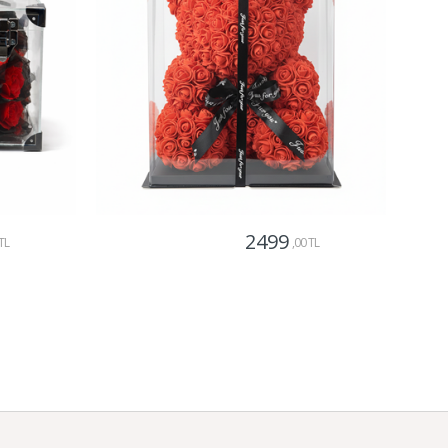
2499
TL
,00 TL
Gönder