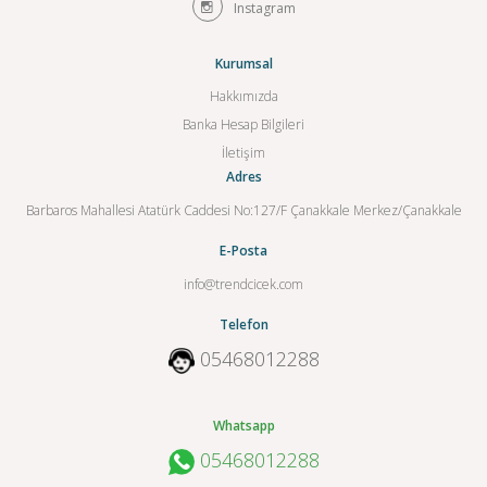
Instagram
Kurumsal
Hakkımızda
Banka Hesap Bilgileri
İletişim
Adres
Barbaros Mahallesi Atatürk Caddesi No:127/F Çanakkale Merkez/Çanakkale
E-Posta
info@trendcicek.com
Telefon
05468012288
Whatsapp
05468012288