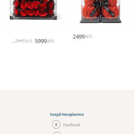
2499
,00 TL
5999
7999
,00 TL
,00 TL
Gönder
Gönder
Sosyal Hesaplarımız
Facebook