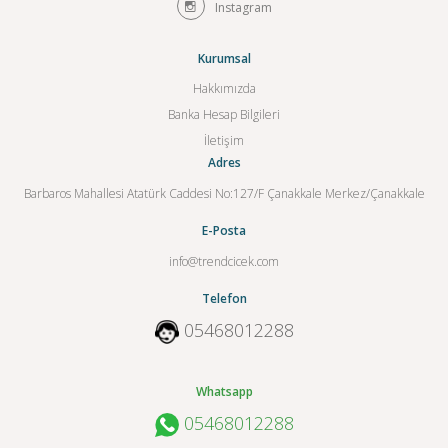
Instagram
Kurumsal
Hakkımızda
Banka Hesap Bilgileri
İletişim
Adres
Barbaros Mahallesi Atatürk Caddesi No:127/F Çanakkale Merkez/Çanakkale
E-Posta
info@trendcicek.com
Telefon
05468012288
Whatsapp
05468012288