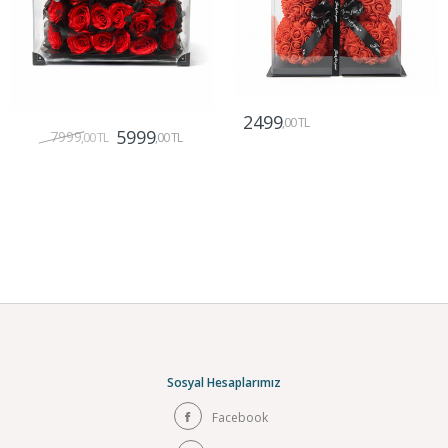
2499
,00 TL
5999
7999
,00 TL
,00 TL
Gönder
Gönder
Sosyal Hesaplarımız
Facebook