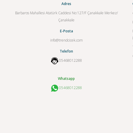
Adres
Barbaros Mahallesi Atatürk Caddesi No:127/F Çanakkale Merkez/
Çanakkale
E-Posta
info@trendcicek.com
Telefon
05468012288
Whatsapp
05468012288