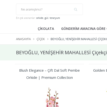
En çok arananlar:
orkide
,
gül
,
teraryum
ÇİKOLATA
GÖNDERİM AMACINA GÖRE 
ANASAYFA
ÇIÇEK
BEYOĞLU, YENİŞEHİR MAHALLESİ ÇIÇEK
BEYOĞLU, YENİŞEHİR MAHALLESİ Çiçekçi
Blush Elegance – Çift Dal Soft Pembe
Golden B
Orkide | Premium Collection