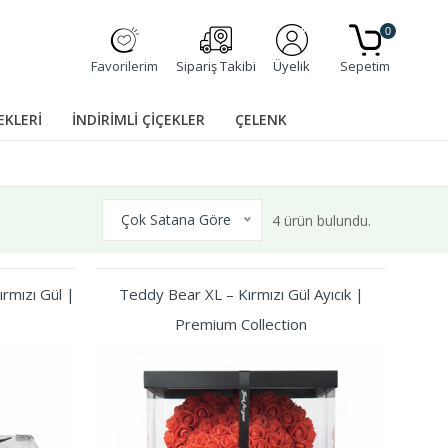
0
Favorilerim
Sipariş Takibi
Üyelik
Sepetim
EKLERİ
İNDİRİMLİ ÇİÇEKLER
ÇELENK
Çok Satana Göre
4 ürün bulundu.
rmızı Gül |
Teddy Bear XL – Kırmızı Gül Ayıcık |
Premium Collection