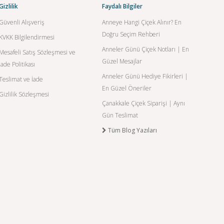
Gizlilik
Faydalı Bilgiler
Güvenli Alışveriş
Anneye Hangi Çiçek Alınır? En
Doğru Seçim Rehberi
KVKK Bilgilendirmesi
Anneler Günü Çiçek Notları | En
Mesafeli Satış Sözleşmesi ve
Güzel Mesajlar
İade Politikası
Anneler Günü Hediye Fikirleri |
Teslimat ve İade
En Güzel Öneriler
Gizlilik Sözleşmesi
Çanakkale Çiçek Siparişi | Aynı
Gün Teslimat
Tüm Blog Yazıları