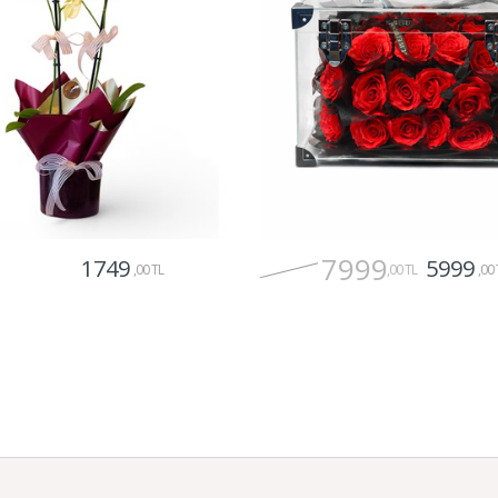
7999
1749
5999
,00 TL
,00 TL
,00 
Gönder
Gönder