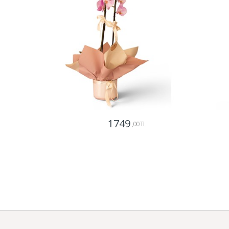
1749
,00 TL
Gönder