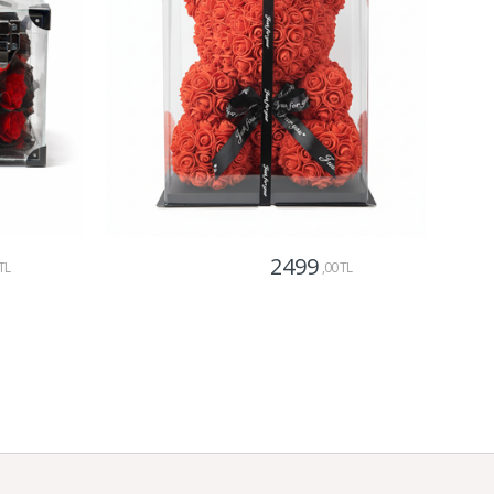
2499
TL
,00 TL
Gönder