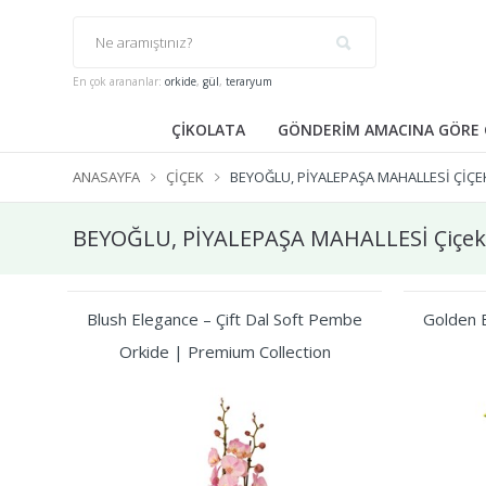
En çok arananlar:
orkide
,
gül
,
teraryum
ÇİKOLATA
GÖNDERİM AMACINA GÖRE 
ANASAYFA
ÇIÇEK
BEYOĞLU, PİYALEPAŞA MAHALLESİ ÇIÇE
BEYOĞLU, PİYALEPAŞA MAHALLESİ Çiçek
Blush Elegance – Çift Dal Soft Pembe
Golden B
Orkide | Premium Collection