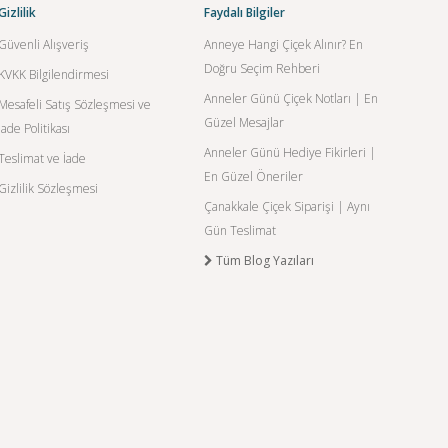
Gizlilik
Faydalı Bilgiler
Güvenli Alışveriş
Anneye Hangi Çiçek Alınır? En
Doğru Seçim Rehberi
KVKK Bilgilendirmesi
Anneler Günü Çiçek Notları | En
Mesafeli Satış Sözleşmesi ve
Güzel Mesajlar
İade Politikası
Anneler Günü Hediye Fikirleri |
Teslimat ve İade
En Güzel Öneriler
Gizlilik Sözleşmesi
Çanakkale Çiçek Siparişi | Aynı
Gün Teslimat
Tüm Blog Yazıları