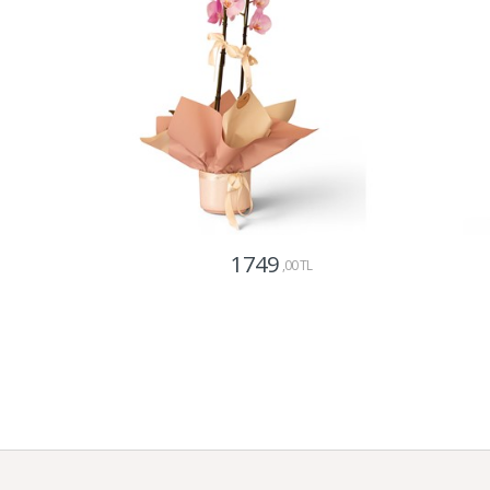
1749
,00 TL
Gönder