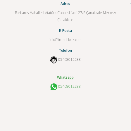
Adres
Barbaros Mahallesi Atatürk Caddesi No:127/F Çanakkale Merkez/
Çanakkale
E-Posta
info@trendcicek.com
Telefon
05468012288
Whatsapp
05468012288