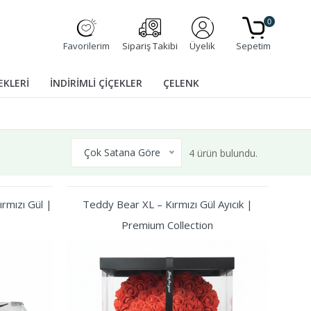
0
Favorilerim
Sipariş Takibi
Üyelik
Sepetim
EKLERİ
İNDİRİMLİ ÇİÇEKLER
ÇELENK
Çok Satana Göre
4 ürün bulundu.
rmızı Gül |
Teddy Bear XL – Kırmızı Gül Ayıcık |
Premium Collection