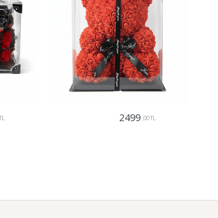
2499
TL
,00 TL
Gönder