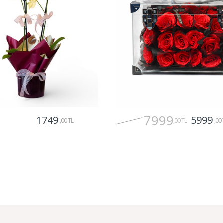
7999
1749
5999
,00 TL
,00 TL
,00 
Gönder
Gönder