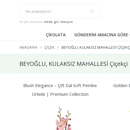
En çok arananlar:
orkide
,
gül
,
teraryum
ÇİKOLATA
GÖNDERİM AMACINA GÖRE 
ANASAYFA
ÇIÇEK
BEYOĞLU, KULAKSIZ MAHALLESİ ÇIÇEKÇ
BEYOĞLU, KULAKSIZ MAHALLESİ Çiçekçi
Blush Elegance – Çift Dal Soft Pembe
Golden B
Orkide | Premium Collection