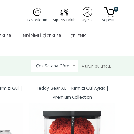
0
Favorilerim
Sipariş Takibi
Üyelik
Sepetim
EKLERİ
İNDİRİMLİ ÇİÇEKLER
ÇELENK
Çok Satana Göre
4 ürün bulundu.
rmızı Gül |
Teddy Bear XL – Kırmızı Gül Ayıcık |
Premium Collection