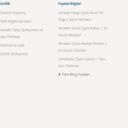
Gizlilik
Faydalı Bilgiler
Güvenli Alışveriş
Anneye Hangi Çiçek Alınır? En
Doğru Seçim Rehberi
KVKK Bilgilendirmesi
Anneler Günü Çiçek Notları | En
Mesafeli Satış Sözleşmesi ve
Güzel Mesajlar
İade Politikası
Anneler Günü Hediye Fikirleri |
Teslimat ve İade
En Güzel Öneriler
Gizlilik Sözleşmesi
Çanakkale Çiçek Siparişi | Aynı
Gün Teslimat
Tüm Blog Yazıları