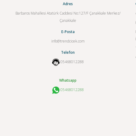
Adres
Barbaros Mahallesi Atatürk Caddesi No:127/F Çanakkale Merkez/
Çanakkale
E-Posta
info@trendcicek.com
Telefon
05468012288
Whatsapp
05468012288