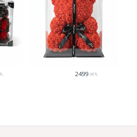
2499
TL
,00 TL
Gönder