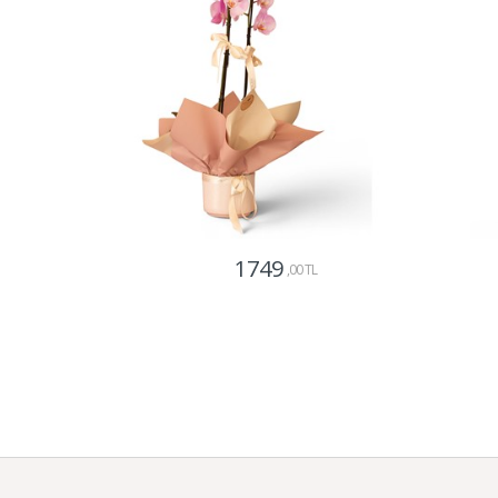
1749
,00 TL
Gönder