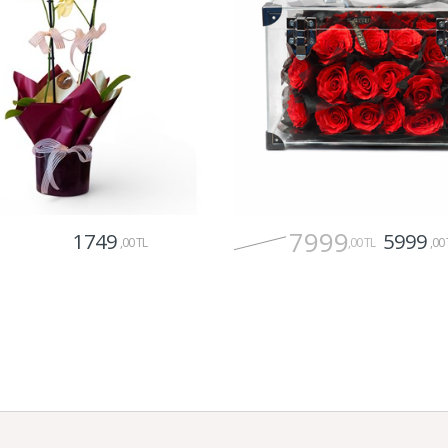
7999
1749
5999
,00 TL
,00 TL
,00 
Gönder
Gönder