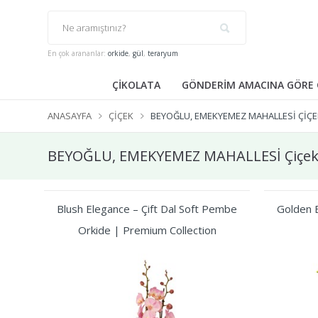
En çok arananlar:
orkide
,
gül
,
teraryum
ÇİKOLATA
GÖNDERİM AMACINA GÖRE 
ANASAYFA
ÇIÇEK
BEYOĞLU, EMEKYEMEZ MAHALLESİ ÇIÇE
BEYOĞLU, EMEKYEMEZ MAHALLESİ Çiçek
Blush Elegance – Çift Dal Soft Pembe
Golden B
Orkide | Premium Collection