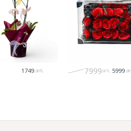
7999
1749
5999
,00 TL
,00 TL
,00 
Gönder
Gönder