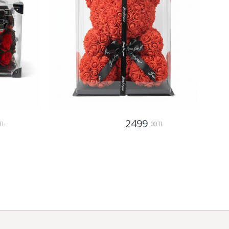
2499
TL
,00 TL
Gönder