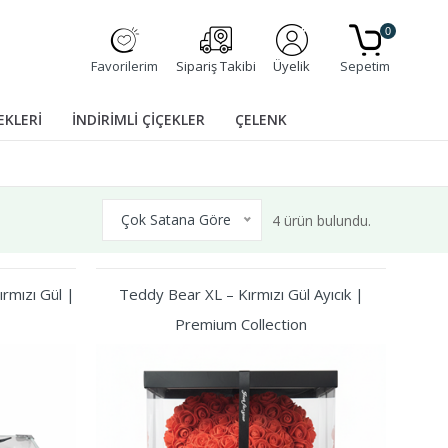
0
Favorilerim
Sipariş Takibi
Üyelik
Sepetim
EKLERİ
İNDİRİMLİ ÇİÇEKLER
ÇELENK
Çok Satana Göre
4 ürün bulundu.
rmızı Gül |
Teddy Bear XL – Kırmızı Gül Ayıcık |
Premium Collection