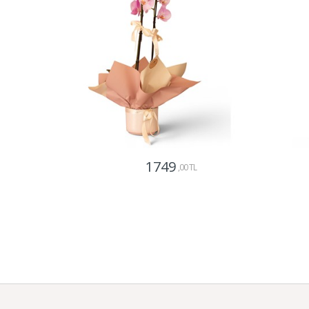
1749
,00 TL
Gönder