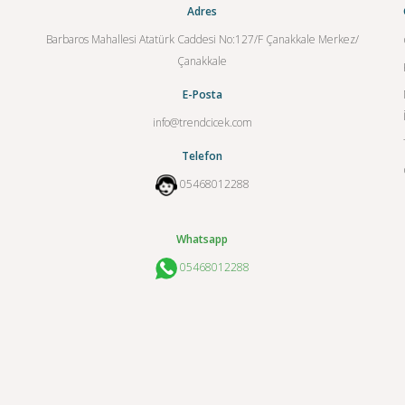
Adres
Barbaros Mahallesi Atatürk Caddesi No:127/F Çanakkale Merkez/
Çanakkale
E-Posta
info@trendcicek.com
Telefon
05468012288
Whatsapp
05468012288