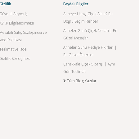
Gizlilik
Faydalı Bilgiler
Güvenli Alışveriş
Anneye Hangi Çiçek Alınır? En
Doğru Seçim Rehberi
KVKK Bilgilendirmesi
Anneler Günü Çiçek Notları | En
Mesafeli Satış Sözleşmesi ve
Güzel Mesajlar
İade Politikası
Anneler Günü Hediye Fikirleri |
Teslimat ve İade
En Güzel Öneriler
Gizlilik Sözleşmesi
Çanakkale Çiçek Siparişi | Aynı
Gün Teslimat
Tüm Blog Yazıları