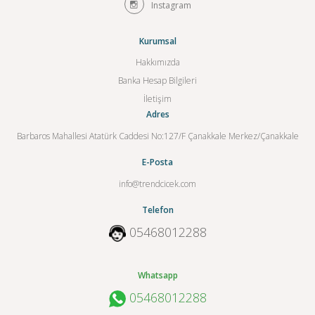
Instagram
Kurumsal
Hakkımızda
Banka Hesap Bilgileri
İletişim
Adres
Barbaros Mahallesi Atatürk Caddesi No:127/F Çanakkale Merkez/Çanakkale
E-Posta
info@trendcicek.com
Telefon
05468012288
Whatsapp
05468012288