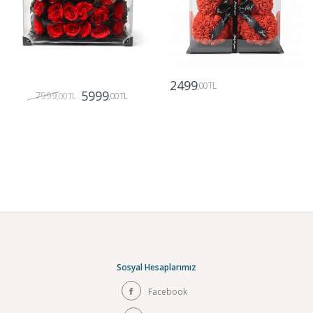
2499
,00 TL
5999
7999
,00 TL
,00 TL
Gönder
Gönder
Sosyal Hesaplarımız
Facebook