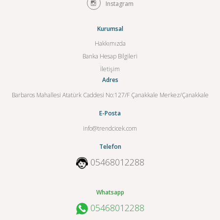
Instagram
Kurumsal
Hakkımızda
Banka Hesap Bilgileri
İletişim
Adres
Barbaros Mahallesi Atatürk Caddesi No:127/F Çanakkale Merkez/Çanakkale
E-Posta
info@trendcicek.com
Telefon
05468012288
Whatsapp
05468012288