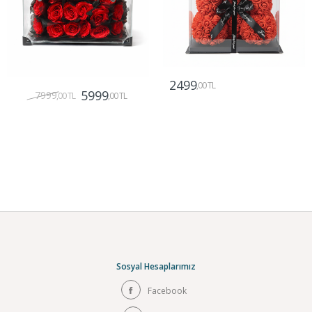
2499
,00 TL
5999
7999
,00 TL
,00 TL
Gönder
Gönder
Sosyal Hesaplarımız
Facebook