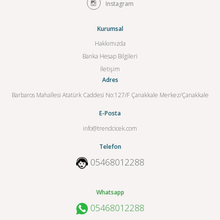
Instagram
Kurumsal
Hakkımızda
Banka Hesap Bilgileri
İletişim
Adres
Barbaros Mahallesi Atatürk Caddesi No:127/F Çanakkale Merkez/Çanakkale
E-Posta
info@trendcicek.com
Telefon
05468012288
Whatsapp
05468012288