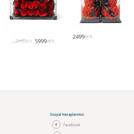
2499
,00 TL
5999
7999
,00 TL
,00 TL
Gönder
Gönder
Sosyal Hesaplarımız
Facebook