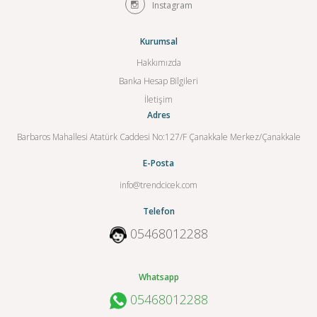
Instagram
Kurumsal
Hakkımızda
Banka Hesap Bilgileri
İletişim
Adres
Barbaros Mahallesi Atatürk Caddesi No:127/F Çanakkale Merkez/Çanakkale
E-Posta
info@trendcicek.com
Telefon
05468012288
Whatsapp
05468012288