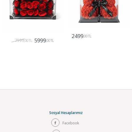
2499
,00 TL
5999
7999
,00 TL
,00 TL
Gönder
Gönder
Sosyal Hesaplarımız
Facebook